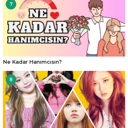
7
Ne Kadar Hanımcısın?
8