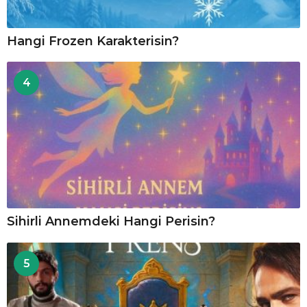
Hangi Frozen Karakterisin?
4
Sihirli Annemdeki Hangi Perisin?
5