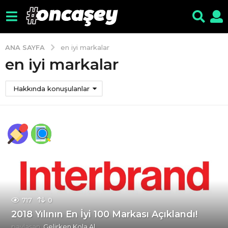
ANA SAYFA
en iyi markalar
en iyi markalar
Hakkında konuşulanlar
717
0
2018 Yılının En İyi 100 Markası Açıklandı!
paylaşan
Gelirken Kola Al