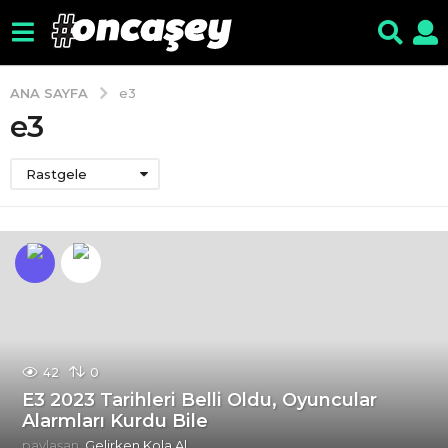
ANA SAYFA
e3
e3
Rastgele
42
0
E3 2023 Tarihleri Belli Oldu, Oyuncular
Alarmları Kurdu Bile
paylaşan
Gelirken Kola Al