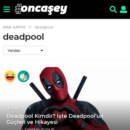
ANA SAYFA
deadpool
deadpool
Yeniler
5.6k
7
Deadpool Kimdir? İşte Deadpool’un
Güçleri ve Hikayesi
paylaşan
Gelirken Kola Al