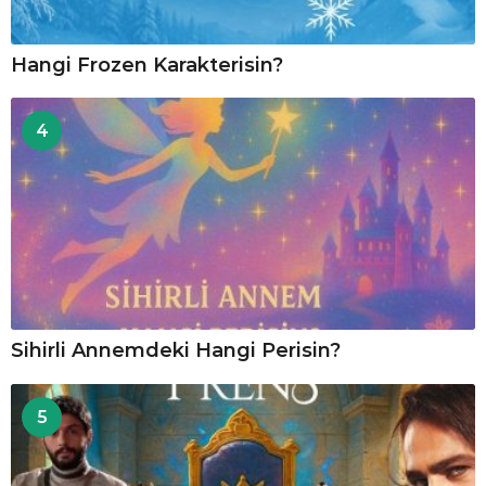
Hangi Frozen Karakterisin?
4
Sihirli Annemdeki Hangi Perisin?
5