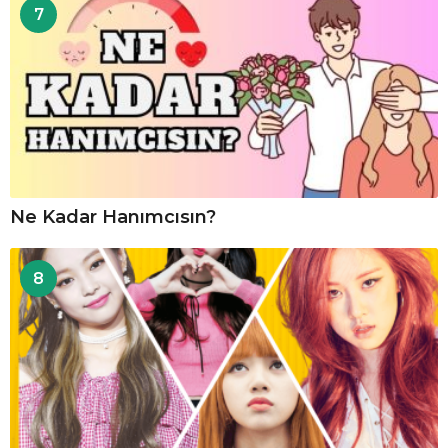
7
Ne Kadar Hanımcısın?
8