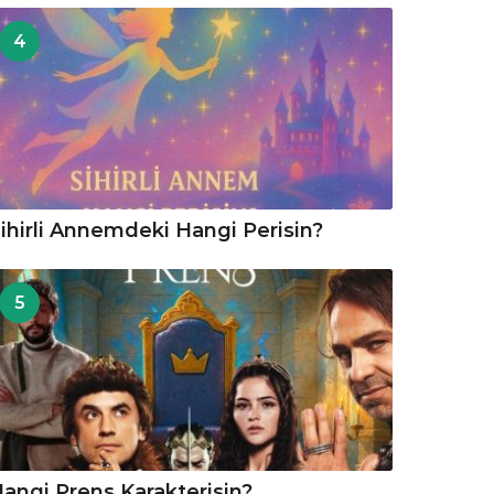
4
ihirli Annemdeki Hangi Perisin?
5
angi Prens Karakterisin?