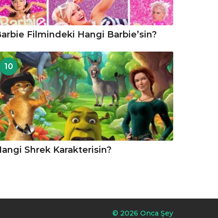
arbie Filmindeki Hangi Barbie’sin?
10
angi Shrek Karakterisin?
© 2026 Onca Şey