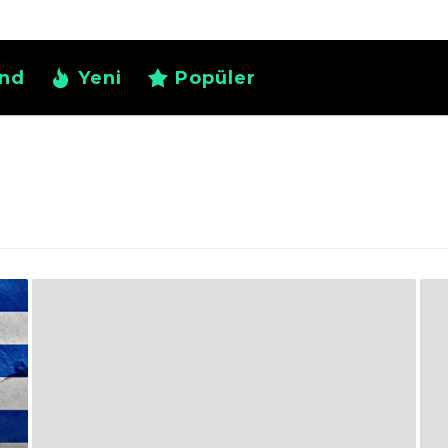
nd
Yeni
Popüler