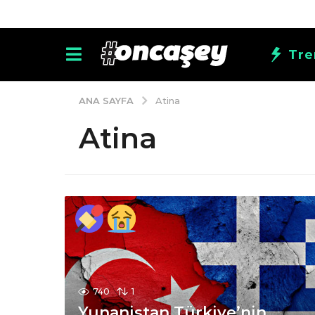
Tre
ANA SAYFA
Atina
Atina
740
1
Yunanistan Türkiye’nin