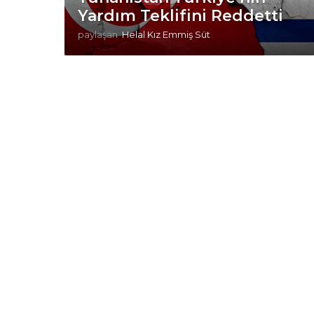
Yardım Teklifini Reddetti
paylaşan
Helal Kız Emmiş Süt