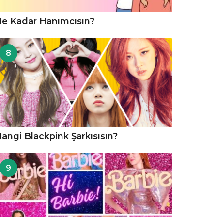
e Kadar Hanımcısın?
8
angi Blackpink Şarkısısın?
9