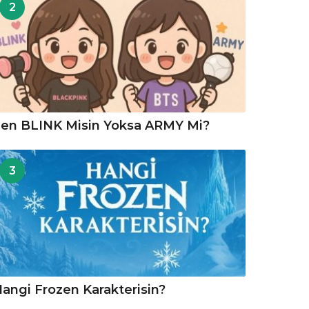
2
en BLINK Misin Yoksa ARMY Mi?
3
angi Frozen Karakterisin?