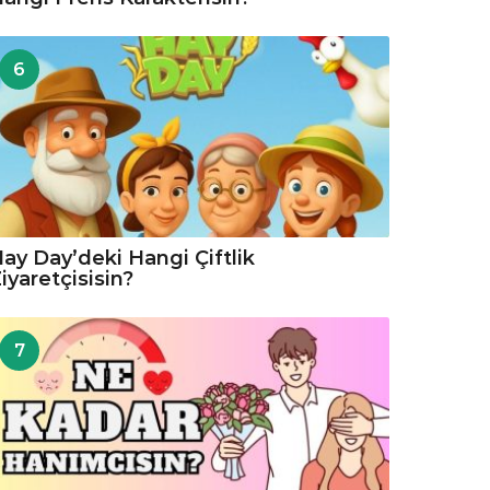
6
ay Day’deki Hangi Çiftlik
iyaretçisisin?
7