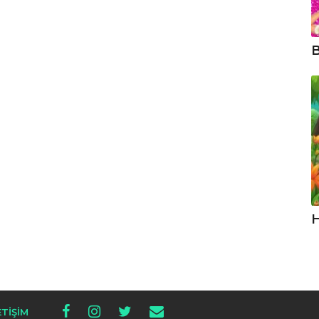
B
H
ETIŞIM