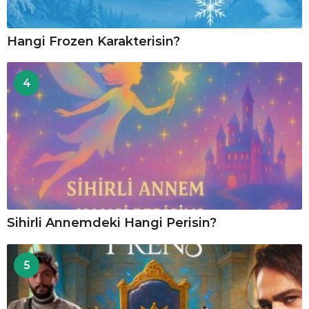
Hangi Frozen Karakterisin?
4
Sihirli Annemdeki Hangi Perisin?
5