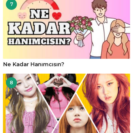
7
Ne Kadar Hanımcısın?
8