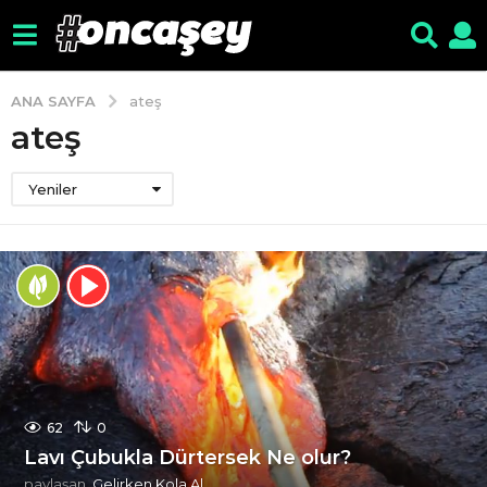
ANA SAYFA
ateş
ateş
Yeniler
62
0
Lavı Çubukla Dürtersek Ne olur?
paylaşan
Gelirken Kola Al