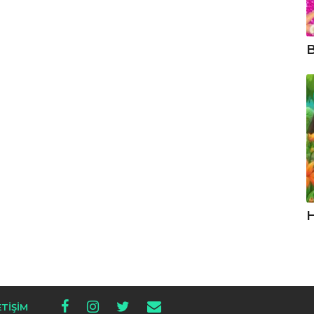
B
H
ETIŞIM