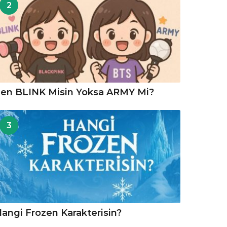
2
en BLINK Misin Yoksa ARMY Mi?
3
angi Frozen Karakterisin?