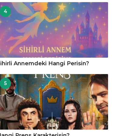
4
ihirli Annemdeki Hangi Perisin?
5
angi Prens Karakterisin?