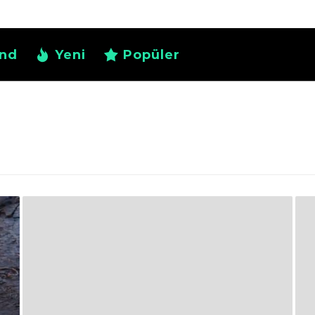
nd
Yeni
Popüler