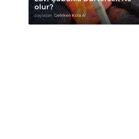
olur?
paylaşan
Gelirken Kola Al