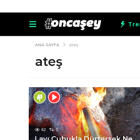
Tre
ANA SAYFA
ateş
ateş
62
0
Lavı Çubukla Dürtersek Ne