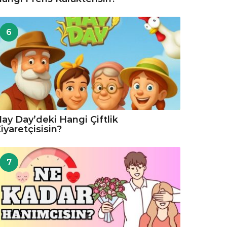
6
ay Day’deki Hangi Çiftlik
iyaretçisisin?
7