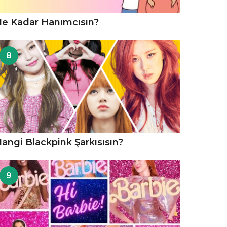
e Kadar Hanımcısın?
8
angi Blackpink Şarkısısın?
9