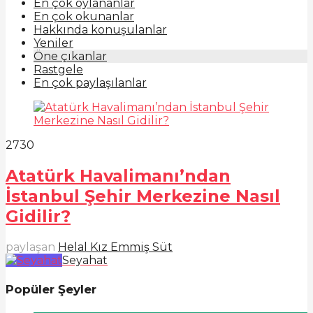
En çok oylananlar
En çok okunanlar
Hakkında konuşulanlar
Yeniler
Öne çıkanlar
Rastgele
En çok paylaşılanlar
273
0
Atatürk Havalimanı’ndan
İstanbul Şehir Merkezine Nasıl
Gidilir?
paylaşan
Helal Kız Emmiş Süt
Seyahat
Popüler Şeyler