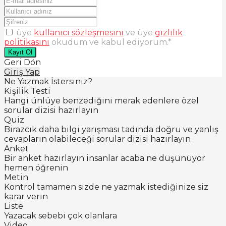
üye
kullanıcı sözleşmesini
ve üye
gizlilik
politikasını
okudum ve kabul ediyorum.
*
Kayıt Ol
Geri Dön
Giriş Yap
Ne Yazmak İstersiniz?
Kişilik Testi
Hangi ünlüye benzediğini merak edenlere özel
sorular dizisi hazırlayın
Quiz
Birazcık daha bilgi yarışması tadında doğru ve yanlış
cevapların olabileceği sorular dizisi hazırlayın
Anket
Bir anket hazırlayın insanlar acaba ne düşünüyor
hemen öğrenin
Metin
Kontrol tamamen sizde ne yazmak istediğinize siz
karar verin
Liste
Yazacak sebebi çok olanlara
Video