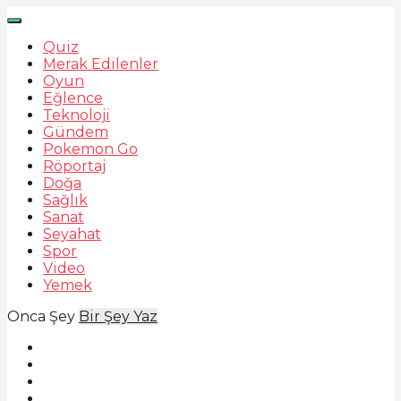
Quiz
Merak Edilenler
Oyun
Eğlence
Teknoloji
Gündem
Pokemon Go
Röportaj
Doğa
Sağlık
Sanat
Seyahat
Spor
Video
Yemek
Onca Şey
Bir Şey Yaz