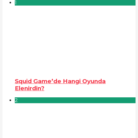
1
Squid Game’de Hangi Oyunda
Elenirdin?
2