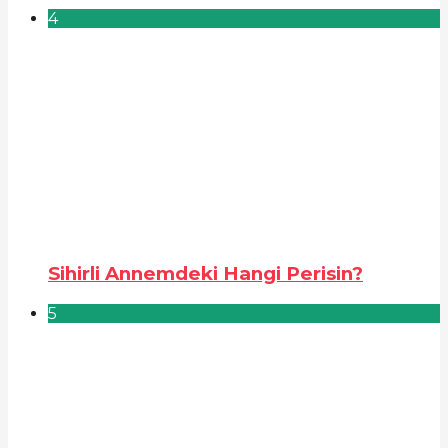
4
Sihirli Annemdeki Hangi Perisin?
5