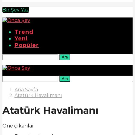
Bir Şey Yaz
Trend
Yeni
Popüler
Ara
Ara
Ana Sayfa
Atatürk Havalimanı
Atatürk Havalimanı
Öne çıkanlar