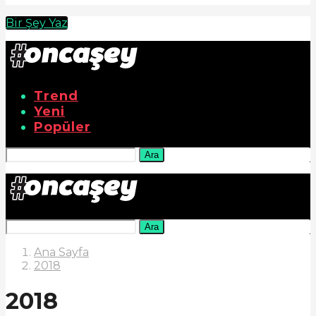
Bir Şey Yaz
Trend
Yeni
Popüler
Ara
Ara
Ana Sayfa
2018
2018