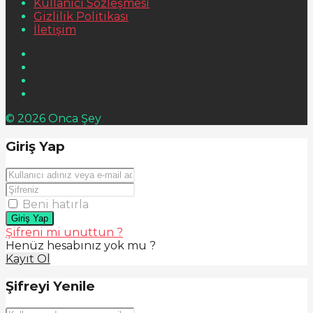
Kullanıcı Sözleşmesi
Gizlilik Politikası
İletişim
© 2026 Onca Şey
Giriş Yap
Beni hatırla
Giriş Yap
Şifreni mi unuttun ?
Henüz hesabınız yok mu ?
Kayıt Ol
Şifreyi Yenile