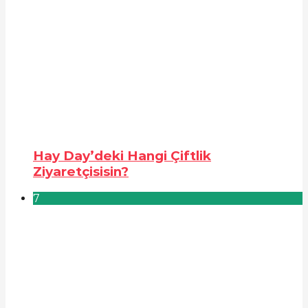
Hay Day’deki Hangi Çiftlik
Ziyaretçisisin?
7