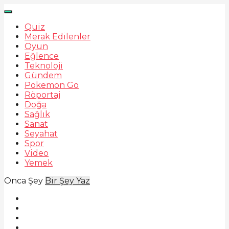
Quiz
Merak Edilenler
Oyun
Eğlence
Teknoloji
Gündem
Pokemon Go
Röportaj
Doğa
Sağlık
Sanat
Seyahat
Spor
Video
Yemek
Onca Şey
Bir Şey Yaz