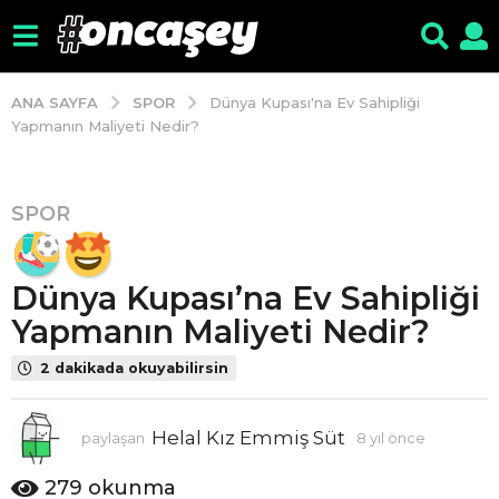
SPOR
ANA SAYFA
Dünya Kupası'na Ev Sahipliği
Yapmanın Maliyeti Nedir?
SPOR
8
y
ı
Dünya Kupası’na Ev Sahipliği
l
ö
Yapmanın Maliyeti Nedir?
n
2 dakikada okuyabilirsin
c
e
8
Helal Kız Emmiş Süt
paylaşan
8 yıl önce
8
y
y
ı
ı
279
okunma