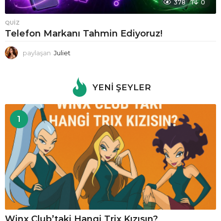
378
0
QUIZ
Telefon Markanı Tahmin Ediyoruz!
paylaşan
Juliet
YENI ŞEYLER
1
Winx Club’taki Hangi Trix Kızısın?