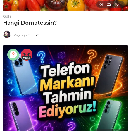
122
1
QUIZ
Hangi Domatessin?
paylaşan
lilith