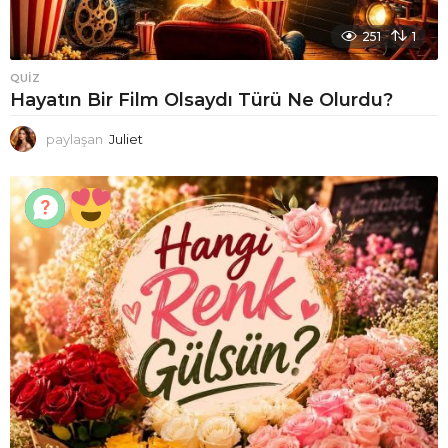
251
1
QUIZ
Hayatın Bir Film Olsaydı Türü Ne Olurdu?
paylaşan
Juliet