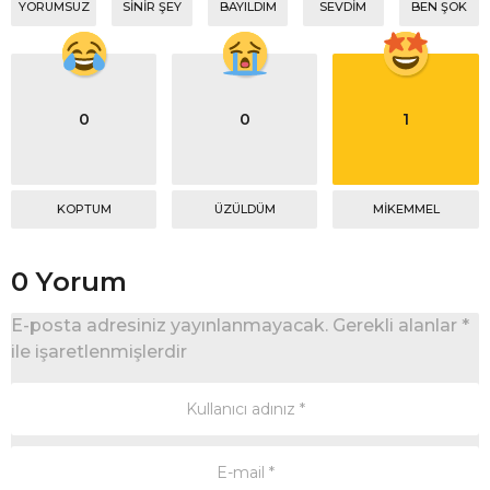
YORUMSUZ
SINIR ŞEY
BAYILDIM
SEVDIM
BEN ŞOK
0
0
1
KOPTUM
ÜZÜLDÜM
MIKEMMEL
0 Yorum
E-posta adresiniz yayınlanmayacak.
Gerekli alanlar
*
ile işaretlenmişlerdir