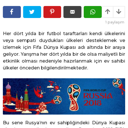
l
l
ö
ö
n
n
c
1
paylaşım
e
c
e
Her dört yılda bir futbol taraftarları kendi ülkelerini
veya sempati duydukları ülkeleri desteklemek ve
izlemek için Fifa Dünya Kupası adı altında bir araya
geliyor. Yarışma her dört yılda bir de olsa maliyetli bir
etkinlik olması nedeniyle hazırlanmak için ev sahibi
ülkeler önceden bilgilendirilmektedir.
Bu sene Rusya’nın ev sahipliğindeki Dünya Kupası