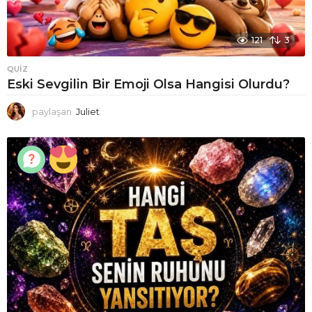
121
3
QUIZ
Eski Sevgilin Bir Emoji Olsa Hangisi Olurdu?
paylaşan
Juliet