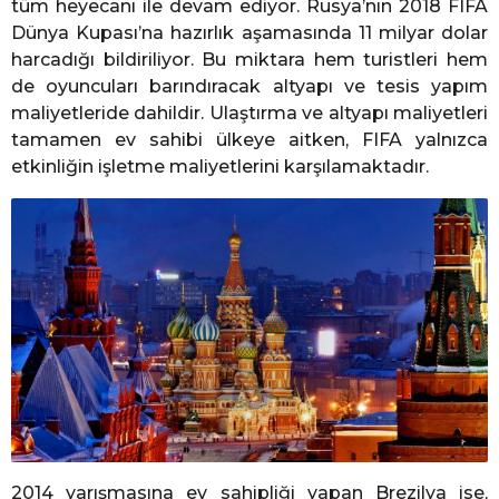
tüm heyecanı ile devam ediyor. Rusya’nın 2018 FIFA
Dünya Kupası’na hazırlık aşamasında 11 milyar dolar
harcadığı bildiriliyor. Bu miktara hem turistleri hem
de oyuncuları barındıracak altyapı ve tesis yapım
maliyetleride dahildir. Ulaştırma ve altyapı maliyetleri
tamamen ev sahibi ülkeye aitken, FIFA yalnızca
etkinliğin işletme maliyetlerini karşılamaktadır.
2014 yarışmasına ev sahipliği yapan Brezilya ise,