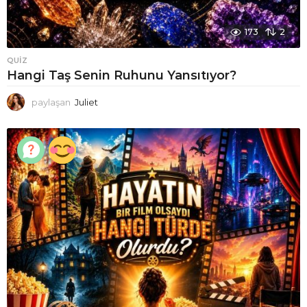
173
2
QUIZ
Hangi Taş Senin Ruhunu Yansıtıyor?
paylaşan
Juliet