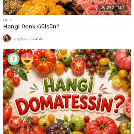
292
1
QUIZ
Hangi Renk Gülsün?
paylaşan
Juliet