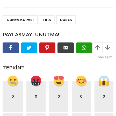
,
,
DÜNYA KUPASI
FIFA
RUSYA
PAYLAŞMAYI UNUTMA!
1
paylaşım
TEPKIN?
0
0
0
0
0