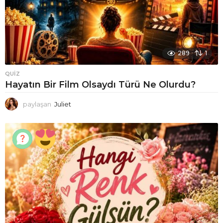
289
1
QUIZ
Hayatın Bir Film Olsaydı Türü Ne Olurdu?
paylaşan
Juliet