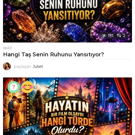
195
2
QUIZ
Hangi Taş Senin Ruhunu Yansıtıyor?
paylaşan
Juliet