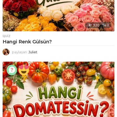
320
1
QUIZ
Hangi Renk Gülsün?
paylaşan
Juliet