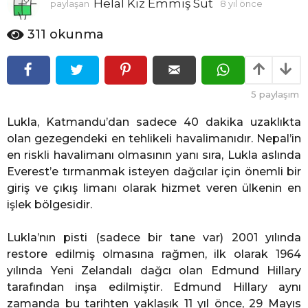
Helal Kız Emmiş Süt
paylaşan
8 yıl önce
8
l
y
ö
ı
311
okunma
n
l
c
ö
n
e
c
5
paylaşım
e
Lukla, Katmandu’dan sadece 40 dakika uzaklıkta
olan gezegendeki en tehlikeli havalimanıdır. Nepal’in
en riskli havalimanı olmasının yanı sıra, Lukla aslında
Everest’e tırmanmak isteyen dağcılar için önemli bir
giriş ve çıkış limanı olarak hizmet veren ülkenin en
işlek bölgesidir.
Lukla’nın pisti (sadece bir tane var) 2001 yılında
restore edilmiş olmasına rağmen, ilk olarak 1964
yılında Yeni Zelandalı dağcı olan Edmund Hillary
tarafından inşa edilmiştir.
Edmund Hillary aynı
zamanda b
u tarihten yaklaşık 11 yıl önce, 29 Mayıs