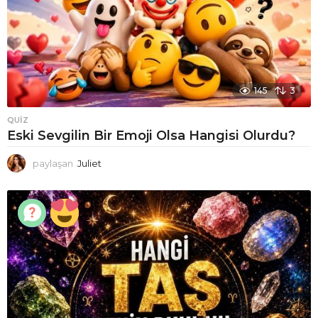
145
3
QUIZ
Eski Sevgilin Bir Emoji Olsa Hangisi Olurdu?
paylaşan
Juliet