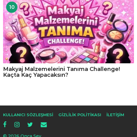
10
Makyaj Malzemelerini Tanıma Challenge!
Kaçta Kaç Yapacaksın?
KULLANICI SÖZLEŞMESI
GIZLILIK POLITIKASI
İLETIŞIM
© 2026 Onca Şey