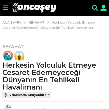
SEYAHAT
ANA SAYFA
Herkesin Yolculuk Etmeye
Cesaret Edemeyeceği Dünyanın En Tehlikeli Havalimanı
SEYAHAT
8
y
ı
Herkesin Yolculuk Etmeye
l
ö
Cesaret Edemeyeceği
n
Dünyanın En Tehlikeli
c
Havalimanı
e
8
3 dakikada okuyabilirsin
y
ı