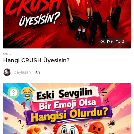
179
3
QUIZ
Hangi CRUSH Üyesisin?
paylaşan
lilith