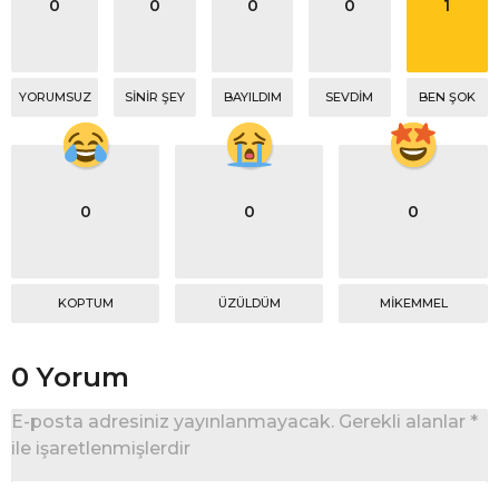
0
0
0
0
1
YORUMSUZ
SINIR ŞEY
BAYILDIM
SEVDIM
BEN ŞOK
0
0
0
KOPTUM
ÜZÜLDÜM
MIKEMMEL
0 Yorum
E-posta adresiniz yayınlanmayacak.
Gerekli alanlar
*
ile işaretlenmişlerdir