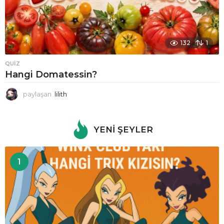
132
1
QUIZ
Hangi Domatessin?
paylaşan
lilith
YENI ŞEYLER
1