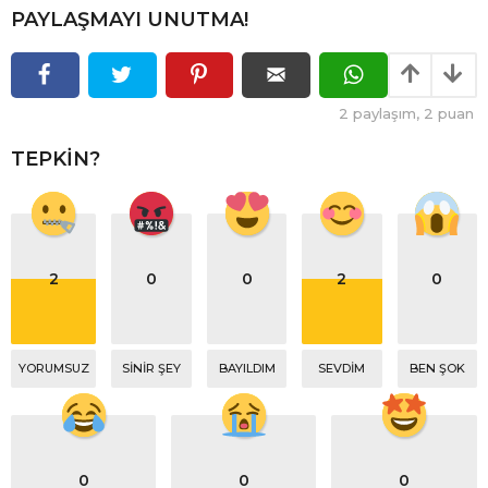
PAYLAŞMAYI UNUTMA!
2
paylaşım,
2
puan
TEPKIN?
2
0
0
2
0
YORUMSUZ
SINIR ŞEY
BAYILDIM
SEVDIM
BEN ŞOK
0
0
0