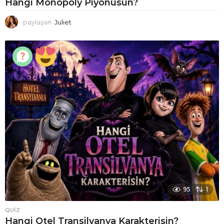
Hangi Monopoly Piyonusun?
paylaşan
Juliet
95
1
QUIZ
Hangi Otel Transilvanya Karakterisin?