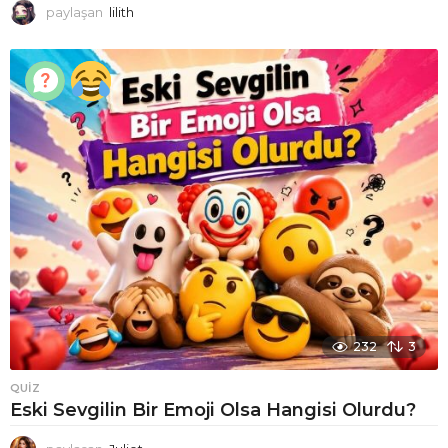
paylaşan
lilith
232
3
QUIZ
Eski Sevgilin Bir Emoji Olsa Hangisi Olurdu?