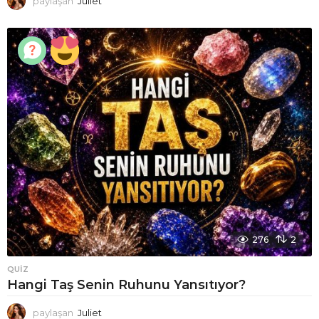
paylaşan
Juliet
276
2
QUIZ
Hangi Taş Senin Ruhunu Yansıtıyor?
paylaşan
Juliet