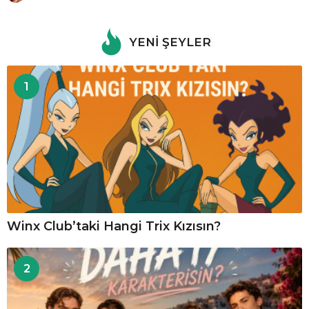
YENI ŞEYLER
1
Winx Club’taki Hangi Trix Kızısın?
2