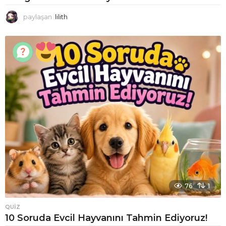
paylaşan
lilith
76
1
QUIZ
10 Soruda Evcil Hayvanını Tahmin Ediyoruz!