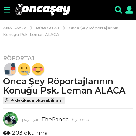
RÖPORTAJ
ANA SAYFA
Onca Şey Röportajlarının
Konuğu Psk. Leman ALACA
RÖPORTAJ
6
y
ı
Onca Şey Röportajlarının
l
ö
Konuğu Psk. Leman ALACA
n
4 dakikada okuyabilirsin
c
e
6
ThePanda
paylaşan
6 yıl önce
6
y
y
ı
ı
203
okunma