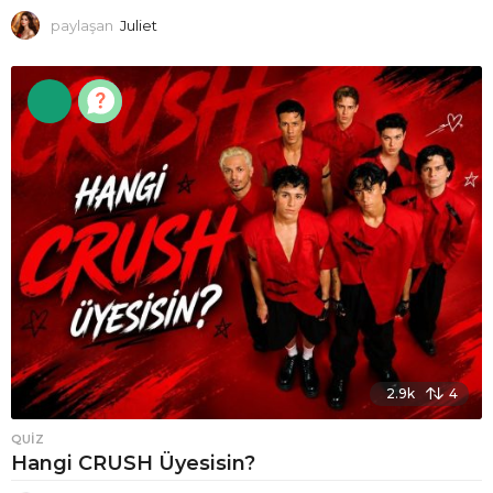
paylaşan
Juliet
2.9k
4
QUIZ
Hangi CRUSH Üyesisin?