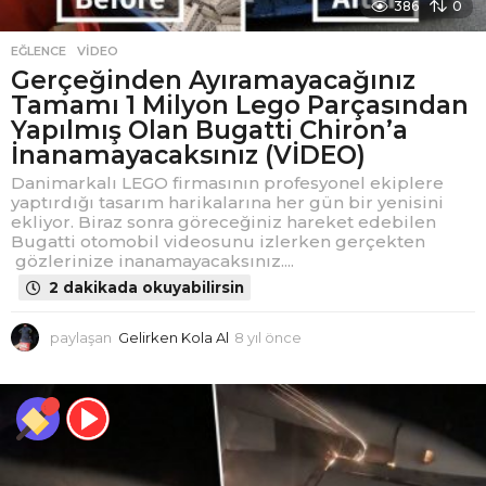
386
0
EĞLENCE
,
VIDEO
Gerçeğinden Ayıramayacağınız
Tamamı 1 Milyon Lego Parçasından
Yapılmış Olan Bugatti Chiron’a
İnanamayacaksınız (VİDEO)
Danimarkalı LEGO firmasının profesyonel ekiplere
yaptırdığı tasarım harikalarına her gün bir yenisini
ekliyor. Biraz sonra göreceğiniz hareket edebilen
Bugatti otomobil videosunu izlerken gerçekten
gözlerinize inanamayacaksınız....
2 dakikada okuyabilirsin
paylaşan
Gelirken Kola Al
8 yıl önce
4
y
ı
l
ö
n
c
e