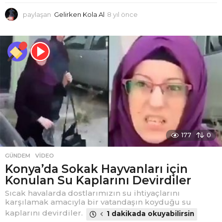
paylaşan
Gelirken Kola Al
8 yıl önce
8
y
ı
l
ö
n
c
e
177
0
GÜNDEM
,
VIDEO
Konya’da Sokak Hayvanları için
Konulan Su Kaplarını Devirdiler
Sıcak havalarda dostlarımızın su ihtiyaçlarını
karşılamak amacıyla bir vatandaşın koyduğu su
kaplarını devirdiler.
1 dakikada okuyabilirsin