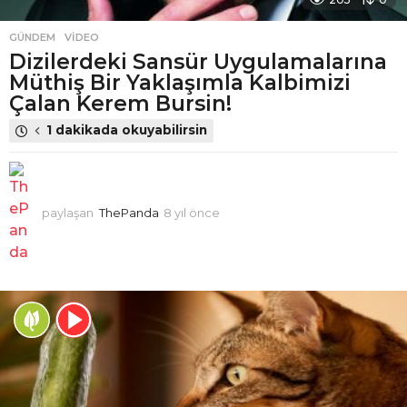
GÜNDEM
,
VIDEO
Dizilerdeki Sansür Uygulamalarına
Müthiş Bir Yaklaşımla Kalbimizi
Çalan Kerem Bursin!
1 dakikada okuyabilirsin
paylaşan
ThePanda
8 yıl önce
4
y
ı
l
ö
n
c
e