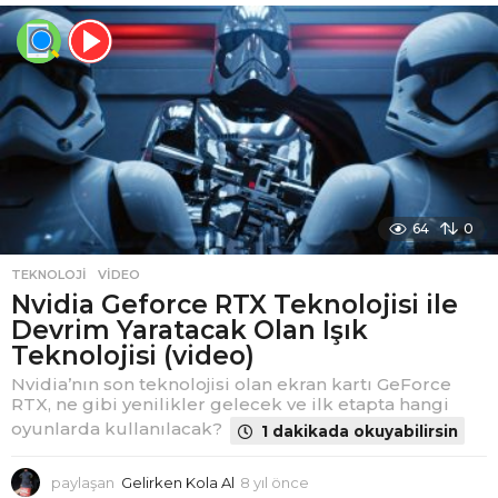
l
ö
n
c
e
64
0
TEKNOLOJI
,
VIDEO
Nvidia Geforce RTX Teknolojisi ile
Devrim Yaratacak Olan Işık
Teknolojisi (video)
Nvidia’nın son teknolojisi olan ekran kartı GeForce
RTX, ne gibi yenilikler gelecek ve ilk etapta hangi
oyunlarda kullanılacak?
1 dakikada okuyabilirsin
paylaşan
Gelirken Kola Al
8 yıl önce
8