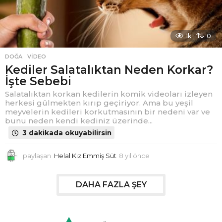
1k
0
DOĞA
,
VIDEO
Kediler Salatalıktan Neden Korkar?
İşte Sebebi
Salatalıktan korkan kedilerin komik videoları izleyen
herkesi gülmekten kırıp geçiriyor. Ama bu yeşil
meyvelerin kedileri korkutmasının bir nedeni var ve
bunu neden kendi kediniz üzerinde...
3 dakikada okuyabilirsin
paylaşan
Helal Kız Emmiş Süt
8 yıl önce
8
y
ı
l
DAHA FAZLA ŞEY
ö
n
c
e