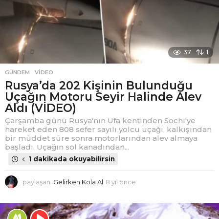
37
1
GÜNDEM
,
VIDEO
Rusya’da 202 Kişinin Bulunduğu
Uçağın Motoru Seyir Halinde Alev
Aldı (VİDEO)
Çarşamba günü Rusya'nın Ufa kentinden Sochi'ye
hareket eden 808 sefer sayılı yolcu uçağı, kalkışından
bir müddet süre sonra motorlarından alev almaya
başladı. Uçağın sol kanadından...
1 dakikada okuyabilirsin
paylaşan
Gelirken Kola Al
8 yıl önce
8
y
ı
l