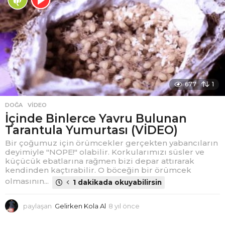
ö
n
c
e
677
1
DOĞA
,
VIDEO
İçinde Binlerce Yavru Bulunan
Tarantula Yumurtası (VİDEO)
Bir çoğumuz için örümcekler gerçekten yabancıların
deyimiyle "NOPE!" olabilir. Korkularımızı süsler ve
küçücük ebatlarına rağmen bizi depar attırarak
kendinden kaçtırabilir. O böceğin bir örümcek
olmasının...
1 dakikada okuyabilirsin
paylaşan
Gelirken Kola Al
8 yıl önce
8
y
ı