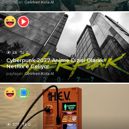
paylaşan
Gelirken Kola Al
48
0
Cyberpunk 2077 Anime Dizisi Olarak
Netflix’e Geliyor
paylaşan
Gelirken Kola Al
377
0