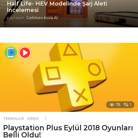
Half Life- HEV Modelinde Şarj Aleti
İncelemesi
paylaşan
Gelirken Kola Al
75
1
1
TEKNOLOJI
,
VIDEO
Playstation Plus Eylül 2018 Oyunları
Belli Oldu!