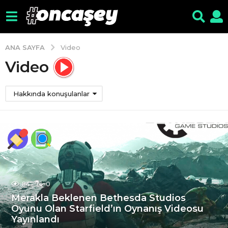
ANA SAYFA
Video
Video
Hakkında konuşulanlar
84
0
Merakla Beklenen Bethesda Studios
Oyunu Olan Starfield’ın Oynanış Videosu
Yayınlandı