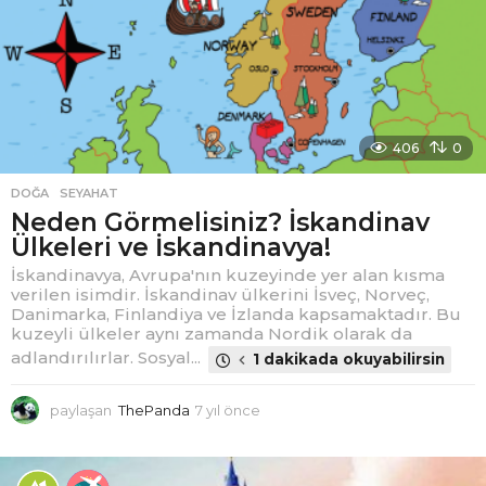
c
e
406
0
DOĞA
,
SEYAHAT
Neden Görmelisiniz? İskandinav
Ülkeleri ve İskandinavya!
İskandinavya, Avrupa'nın kuzeyinde yer alan kısma
verilen isimdir. İskandinav ülkerini İsveç, Norveç,
Danimarka, Finlandiya ve İzlanda kapsamaktadır. Bu
kuzeyli ülkeler aynı zamanda Nordik olarak da
adlandırılırlar. Sosyal...
1 dakikada okuyabilirsin
paylaşan
ThePanda
7 yıl önce
7
y
ı
l