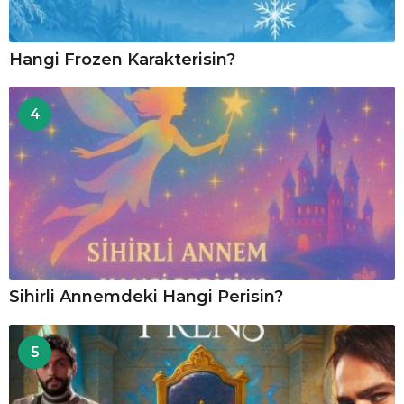
Hangi Frozen Karakterisin?
4
Sihirli Annemdeki Hangi Perisin?
5