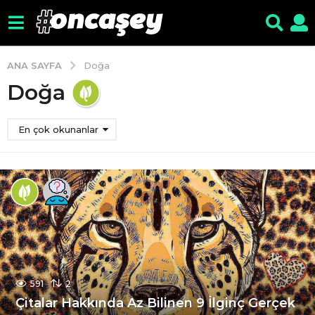
ANA SAYFA
Doğa
Doğa
En çok okunanlar
591
2
Çitalar Hakkında Az Bilinen 9 İlginç Gerçek