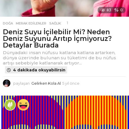
83
0
1
DOĞA
,
MERAK EDILENLER
,
SAĞLIK
Deniz Suyu İçilebilir Mi? Neden
Deniz Suyunu Arıtıp İçmiyoruz?
Detaylar Burada
Dünyadaki insan nüfusu katlana katlana artarken,
dünya üzerinde bulunan su tüketimi de bu nüfus
artışı sebebiyle katlanarak artıyor...
4 dakikada okuyabilirsin
paylaşan
Gelirken Kola Al
5 yıl önce
5
y
ı
l
ö
n
c
e