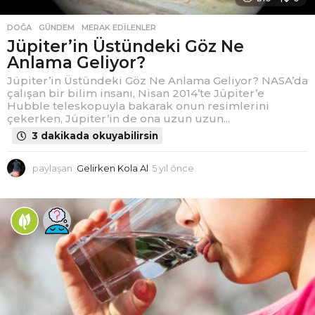
DOĞA
,
GÜNDEM
,
MERAK EDILENLER
Jüpiter’in Üstündeki Göz Ne
Anlama Geliyor?
Jüpiter’in Üstündeki Göz Ne Anlama Geliyor? NASA’da
çalışan bir bilim insanı, Nisan 2014’te Jüpiter’e
Hubble teleskopuyla bakarak onun resimlerini
çekerken, Jüpiter’in de ona uzun uzun...
3 dakikada okuyabilirsin
paylaşan
Gelirken Kola Al
5 yıl önce
4
y
ı
l
ö
n
c
e