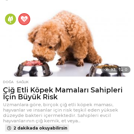
y
ı
l
ö
n
c
e
93
0
DOĞA
,
SAĞLIK
Çiğ Etli Köpek Mamaları Sahipleri
İçin Büyük Risk
Uzmanlara göre, birçok çiğ etli köpek maması,
hayvanlar ve insanlar için risk teşkil eden yüksek
düzeyde bakteri içermektedir. Sahipleri evcil
hayvanlarının çiğ kemik, et veya...
2 dakikada okuyabilirsin