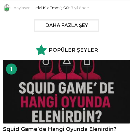
paylaşan
Helal Kız Emmiş Süt
7 yıl önce
7
y
ı
l
DAHA FAZLA ŞEY
ö
n
c
e
POPÜLER ŞEYLER
1
Squid Game’de Hangi Oyunda Elenirdin?