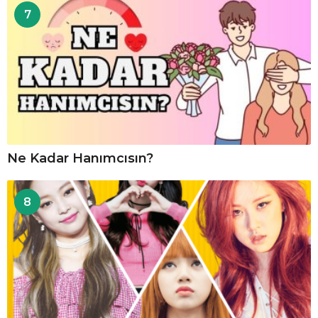
7
Ne Kadar Hanımcısın?
8