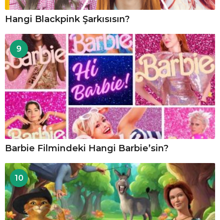
Hangi Blackpink Şarkısısın?
9
Barbie Filmindeki Hangi Barbie’sin?
10