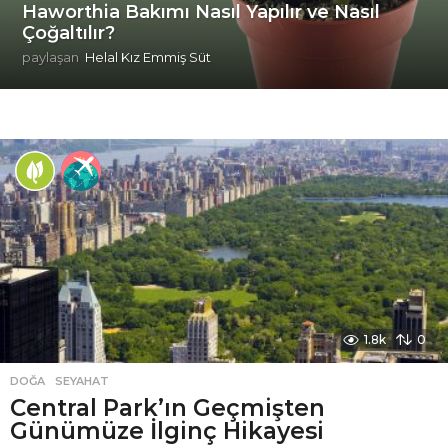
Haworthia Bakımı Nasıl Yapılır ve Nasıl
Çoğaltılır?
paylaşan
Helal Kız Emmiş Süt
1.8k
0
DOĞA
,
SEYAHAT
Central Park’ın Geçmişten
Günümüze İlginç Hikayesi